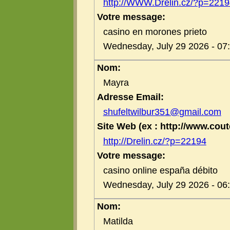
http://WWW.Drelin.cz/?p=2219
Votre message:
casino en morones prieto
Wednesday, July 29 2026 - 07
Nom:
Mayra
Adresse Email:
shufeltwilbur351@gmail.com
Site Web (ex : http://www.coute
http://Drelin.cz/?p=22194
Votre message:
casino online españa débito
Wednesday, July 29 2026 - 06
Nom:
Matilda