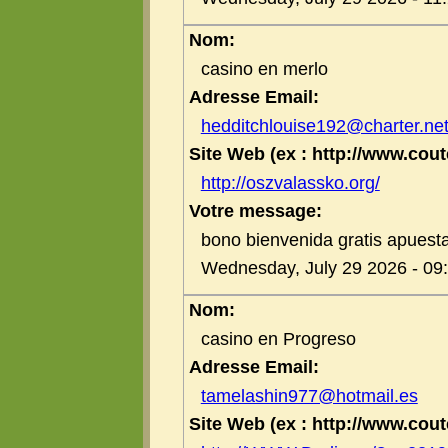
Nom:
casino en merlo
Adresse Email:
hedditchlouise192@charter.ne
Site Web (ex : http://www.coute
http://oszvalassko.org/
Votre message:
bono bienvenida gratis apuesta
Wednesday, July 29 2026 - 09
Nom:
casino en Progreso
Adresse Email:
tamelashin977@hotmail.es
Site Web (ex : http://www.coute