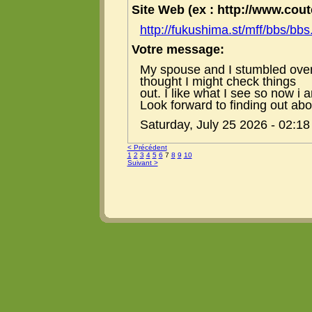
Site Web (ex : http://www.coute
http://fukushima.st/mff/bbs/b
Votre message:
My spouse and I stumbled over 
thought I might check things
out. I like what I see so now i 
Look forward to finding out ab
Saturday, July 25 2026 - 02:1
< Précédent
1
2
3
4
5
6
7
8
9
10
Suivant >