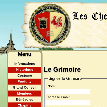
Menu
Informations
Le Grimoire
Historique
Costume
Signez le Grimoire
Produits
Nom:
Grand Conseil
Membres
Adresse Email:
Bénévoles
Chapitre