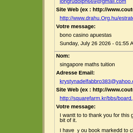
longrudolph669@gmail.com
Site Web (ex : http://www.coute
http://www.drahu.Org.hu/estrat
Votre message:
bono casino apuestas
Sunday, July 26 2026 - 01:55 
Nom:
singapore maths tuition
Adresse Email:
krystynadelfabbro383@yahoo
Site Web (ex : http://www.coute
http://squarefarm.kr/bbs/boa
Votre message:
І wantt tо to thank уou for this 
bit οf it.
Ι һave ｙou book markedd to ch