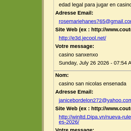
edad legal para jugar en casin
Adresse Email:
rosemariehanes765@gmail.c
Site Web (ex : http://www.coute
http://e3d.jecool.net/
Votre message:
casino sanxenxo
Sunday, July 26 2026 - 07:54 
Nom:
casino san nicolas ensenada
Adresse Email:
janicebordelon272@yahoo.co
Site Web (ex : http://www.coute
http://winltd.Dipa.vn/nueva-rul
es-2026/
Votre message: